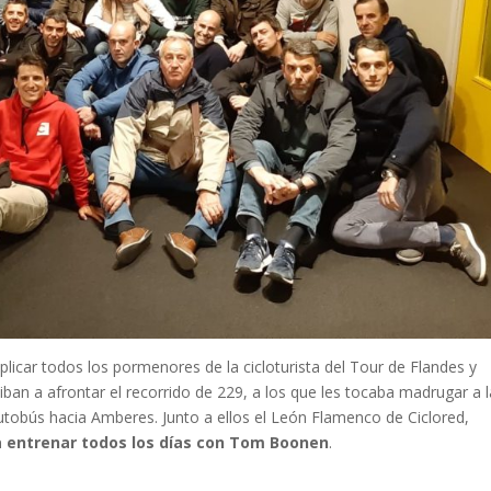
plicar todos los pormenores de la cicloturista del Tour de Flandes y
iban a afrontar el recorrido de 229, a los que les tocaba madrugar a 
utobús hacia Amberes. Junto a ellos el León Flamenco de Ciclored,
r a entrenar todos los días con Tom Boonen
.