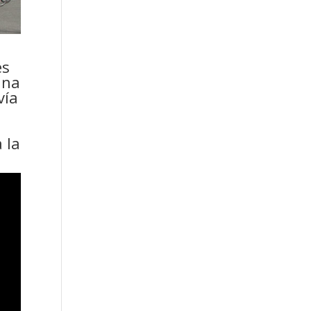
es
una
vía
 la