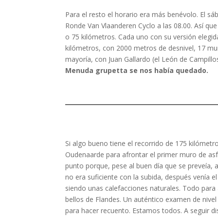
Para el resto el horario era más benévolo. El s
Ronde Van Vlaanderen Cyclo a las 08.00. Así que
o 75 kilómetros. Cada uno con su versión elegid
kilómetros, con 2000 metros de desnivel, 17 mu
mayoría, con Juan Gallardo (el León de Campillos
Menuda grupetta se nos había quedado.
Si algo bueno tiene el recorrido de 175 kilómetr
Oudenaarde para afrontar el primer muro de asf
punto porque, pese al buen día que se preveía, a
no era suficiente con la subida, después venía e
siendo unas calefacciones naturales. Todo para 
bellos de Flandes. Un auténtico examen de nivel 
para hacer recuento. Estamos todos. A seguir d