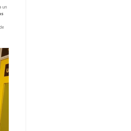
a un
as
e
 de