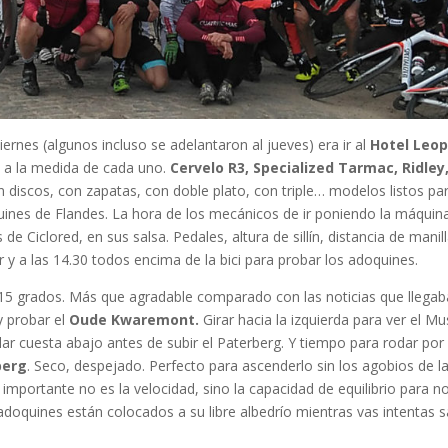
ernes (algunos incluso se adelantaron al jueves) era ir al
Hotel Leop
an a la medida de cada uno.
Cervelo R3, Specialized Tarmac, Ridley
n discos, con zapatas, con doble plato, con triple… modelos listos pa
ines de Flandes. La hora de los mecánicos de ir poniendo la máquina
de Ciclored, en sus salsa. Pedales, altura de sillín, distancia de manill
y a las 14.30 todos encima de la bici para probar los adoquines.
a 15 grados. Más que agradable comparado con las noticias que llega
y probar el
Oude Kwaremont.
Girar hacia la izquierda para ver el M
olar cuesta abajo antes de subir el Paterberg. Y tiempo para rodar por 
berg
. Seco, despejado. Perfecto para ascenderlo sin los agobios de l
importante no es la velocidad, sino la capacidad de equilibrio para n
 adoquines están colocados a su libre albedrío mientras vas intentas s