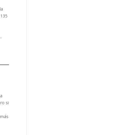
la
 135
.
 a
ro si
 más