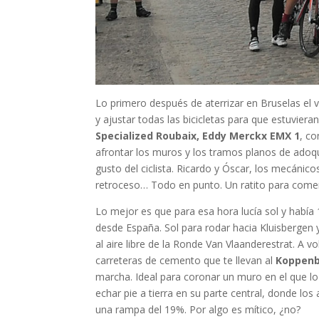
Lo primero después de aterrizar en Bruselas el vi
y ajustar todas las bicicletas para que estuvier
Specialized Roubaix, Eddy Merckx EMX 1
, co
afrontar los muros y los tramos planos de adoqu
gusto del ciclista. Ricardo y Óscar, los mecánicos 
retroceso… Todo en punto. Un ratito para comer 
Lo mejor es que para esa hora lucía sol y habí
desde España. Sol para rodar hacia Kluisbergen 
al aire libre de la Ronde Van Vlaanderestrat. A v
carreteras de cemento que te llevan al
Koppen
marcha. Ideal para coronar un muro en el que lo 
echar pie a tierra en su parte central, donde los
una rampa del 19%. Por algo es mítico, ¿no?