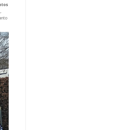
ntos
,
tanto