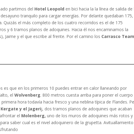
ábado partimos del
Hotel Leopold
en bici hacia la la línea de salida de 
 desayuno tranquilo para cargar energías. Por delante quedaban 175,
a. Quizás el más completo de los cuatro recorridos es el de 175
ros y 6 tramos planos de adoquines. Hacia él nos encaminamos la
), Jaime y el que escribe al frente. Por el camino los
Carrasco Team
os es que en los primeros 10 puedes entrar en calor llaneando por
alto, el
Wolvenberg
. 800 metros cuesta arriba para poner el cuerpo
 primera hora todavía hacia fresco y una neblina típica de Flandes. Pe
l
Kergate y el Jageri
j, dos tramos planos de adoquines que acaban
afrontar el
Molenberg,
uno de los muros de adoquines más rotos y
para saber cual es el nivel adoquinero de la grupetta. Avituallamiento
isfrutando