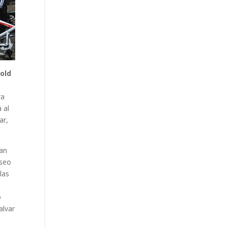
old
,
ra
 al
ar,
ban
useo
las
a
o
alvar