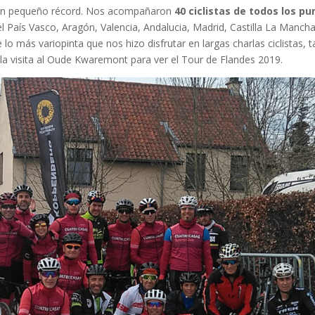
n pequeño récord. Nos acompañaron
40 ciclistas de todos los pu
el País Vasco, Aragón, Valencia, Andalucia, Madrid, Castilla La Mancha
 lo más variopinta que nos hizo disfrutar en largas charlas ciclistas, 
 la visita al Oude Kwaremont para ver el Tour de Flandes 2019.