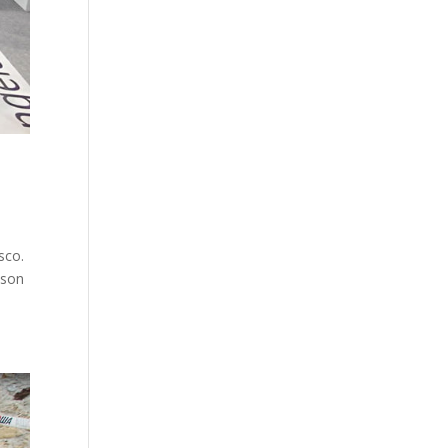
sco.
 son