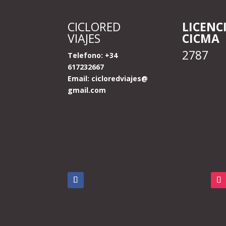
CICLORED
LICENC
VIAJES
CICMA
2787
Telefono: +34
617232667
Email:
cicloredviajes@
gmail.com