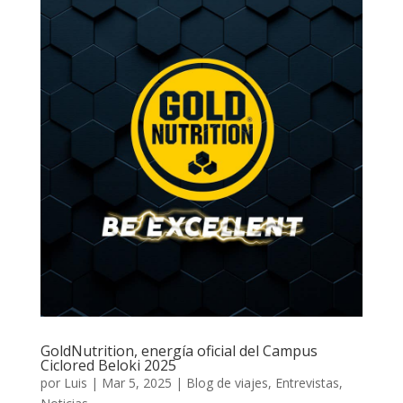
GoldNutrition, energía oficial del Campus
Ciclored Beloki 2025
por
Luis
|
Mar 5, 2025
|
Blog de viajes
,
Entrevistas
,