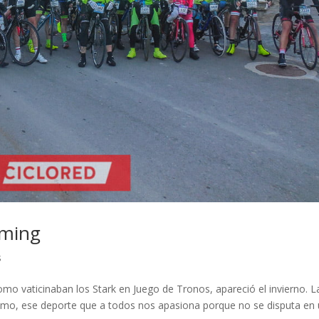
oming
s
como vaticinaban los Stark en Juego de Tronos, apareció el invierno. L
clismo, ese deporte que a todos nos apasiona porque no se disputa en