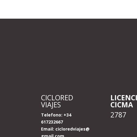
CICLORED
LICENC
VIAJES
CICMA
2787
Telefono: +34
617232667
Email:
cicloredviajes@
gmail.com