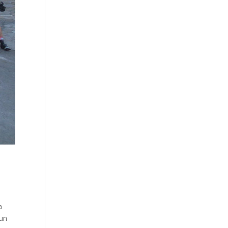
a
 un