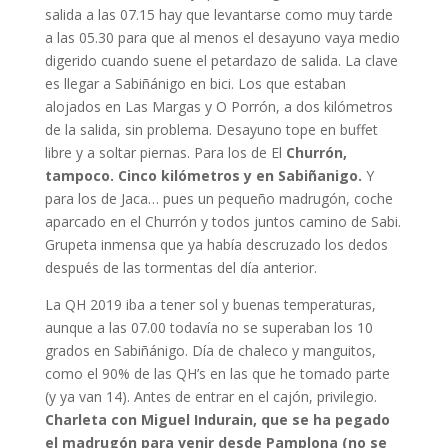
salida a las 07.15 hay que levantarse como muy tarde
a las 05.30 para que al menos el desayuno vaya medio
digerido cuando suene el petardazo de salida. La clave
es llegar a Sabiñánigo en bici. Los que estaban
alojados en Las Margas y O Porrón, a dos kilómetros
de la salida, sin problema. Desayuno tope en buffet
libre y a soltar piernas. Para los de El
Churrón,
tampoco. Cinco kilómetros y en Sabiñanigo.
Y
para los de Jaca… pues un pequeño madrugón, coche
aparcado en el Churrón y todos juntos camino de Sabi.
Grupeta inmensa que ya había descruzado los dedos
después de las tormentas del día anterior.
La QH 2019 iba a tener sol y buenas temperaturas,
aunque a las 07.00 todavía no se superaban los 10
grados en Sabiñánigo. Día de chaleco y manguitos,
como el 90% de las QH’s en las que he tomado parte
(y ya van 14). Antes de entrar en el cajón, privilegio.
Charleta con Miguel Indurain, que se ha pegado
el madrugón para venir desde Pamplona (no se