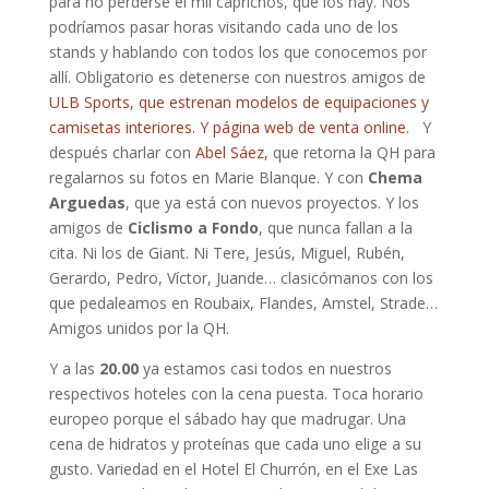
para no perderse el mil caprichos, que los hay. Nos
podríamos pasar horas visitando cada uno de los
stands y hablando con todos los que conocemos por
allí. Obligatorio es detenerse con nuestros amigos de
ULB Sports, que estrenan modelos de equipaciones y
camisetas interiores. Y página web de venta online.
Y
después charlar con
Abel Sáez,
que retorna la QH para
regalarnos su fotos en Marie Blanque. Y con
Chema
Arguedas
, que ya está con nuevos proyectos. Y los
amigos de
Ciclismo a Fondo
, que nunca fallan a la
cita. Ni los de Giant. Ni Tere, Jesús, Miguel, Rubén,
Gerardo, Pedro, Víctor, Juande… clasicómanos con los
que pedaleamos en Roubaix, Flandes, Amstel, Strade…
Amigos unidos por la QH.
Y a las
20.00
ya estamos casi todos en nuestros
respectivos hoteles con la cena puesta. Toca horario
europeo porque el sábado hay que madrugar. Una
cena de hidratos y proteínas que cada uno elige a su
gusto. Variedad en el Hotel El Churrón, en el Exe Las