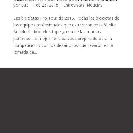
por
Luis
|
Feb 25, 2015
|
Entrevistas
,
Noticias
Las bicicletas Pro Tour de 2015. Todas las bicicletas de
los equipos profesionales que estuvieron en la Vuelta
Andalucía. Modelos tope gama de las marcas
punteras. Lo mejor de cada casa preparado para la
competición y con los desarrollos que llevaron en la
jornada de...