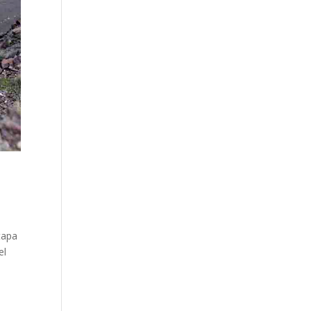
tapa
el