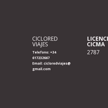
CICLORED
LICENC
VIAJES
CICMA
2787
Telefono: +34
617232667
Email:
cicloredviajes@
gmail.com