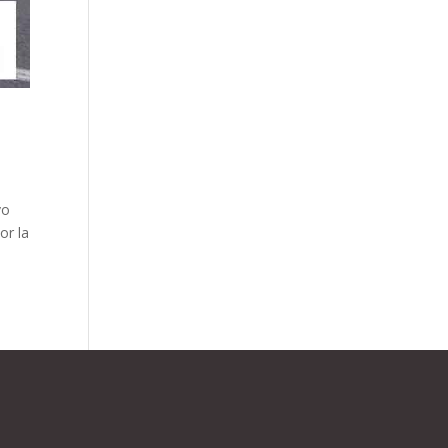
vo
or la