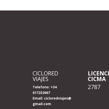
CICLORED
LICENC
VIAJES
CICMA
2787
Telefono: +34
617232667
Email:
cicloredviajes@
gmail.com