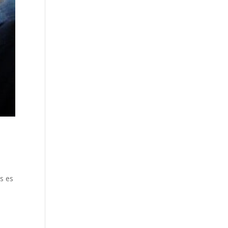
as es