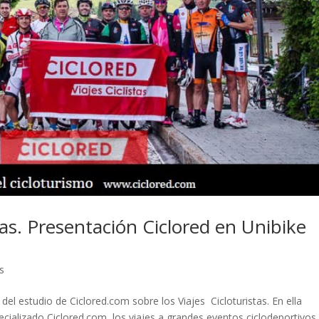
stas. Presentación Ciclored en Unibike
s
del estudio de Ciclored.com sobre los Viajes Cicloturistas. En ella
ecializado Ciclored.com, los viajes a grandes eventos ciclodeportivos 