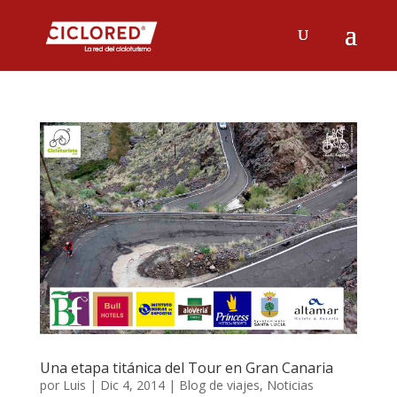
Una etapa titánica del Tour en Gran Canaria
por
Luis
|
Dic 4, 2014
|
Blog de viajes
,
Noticias