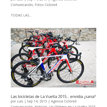
Comunicación
,
Fotos Ciclored
TODAS LAS...
Las bicicletas de La Vuelta 2015… envidia ¿sana?
por
Luis
|
Sep 14, 2015
|
Agencia Ciclored
Comunicación
,
Noticias
,
Un Globero en La Vuelta 2015