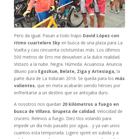
Pero da igual. Pasan a todo trapo
David López con
ritmo cuartelero Sky
en busca de una plaza para La
Vuelta y casi cincuenta cicloturistas más. Los últimos
500 metros de Erro me devuelven a la dulce realidad.
Vistazo a la nube. Negra. Húmeda. Acuanosa. Anuncia
diluvio para
Egozkue, Belate, Ziga y Artesiaga,
la
parte dura de La Indurain 2016. Se queda para los
más
valientes
, que en meta acabarán siendo héroes por
enfrentarse a un destino que se antojaba duro.
A nosotros nos quedan
20 kilómetros a fuego en
busca de Villava. Grupeta de calidad
. Velocidad de
crucero. Relevos a fuego. Diez tíos volando para
impedir un día más pasado por agua… y ya van unos
cuantos esta temporada. Ligero sprint en subida y a