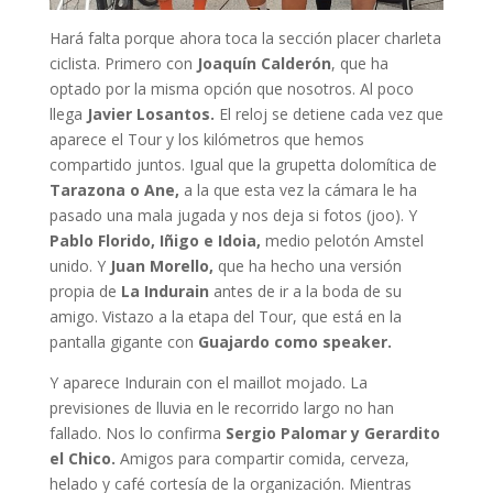
Hará falta porque ahora toca la sección placer charleta
ciclista. Primero con
Joaquín Calderón
, que ha
optado por la misma opción que nosotros. Al poco
llega
Javier Losantos.
El reloj se detiene cada vez que
aparece el Tour y los kilómetros que hemos
compartido juntos. Igual que la grupetta dolomítica de
Tarazona o Ane,
a la que esta vez la cámara le ha
pasado una mala jugada y nos deja si fotos (joo). Y
Pablo Florido, Iñigo e Idoia,
medio pelotón Amstel
unido. Y
Juan Morello,
que ha hecho una versión
propia de
La Indurain
antes de ir a la boda de su
amigo. Vistazo a la etapa del Tour, que está en la
pantalla gigante con
Guajardo como speaker.
Y aparece Indurain con el maillot mojado. La
previsiones de lluvia en le recorrido largo no han
fallado. Nos lo confirma
Sergio Palomar y Gerardito
el Chico.
Amigos para compartir comida, cerveza,
helado y café cortesía de la organización. Mientras