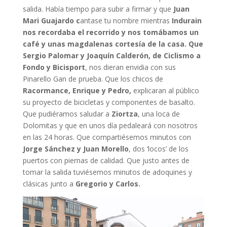
salida. Había tiempo para subir a firmar y que
Juan
Mari Guajardo c
antase tu nombre mientras
Indurain
nos recordaba el recorrido y nos tomábamos un
café y unas magdalenas cortesía de la casa. Que
Sergio Palomar y Joaquín Calderón, de Ciclismo a
Fondo y Bicisport
, nos dieran envidia con sus
Pinarello Gan de prueba. Que los chicos de
Racormance, Enrique y Pedro,
explicaran al público
su proyecto de bicicletas y componentes de basalto.
Que pudiéramos saludar a
Ziortza
, una loca de
Dolomitas y que en unos día pedaleará con nosotros
en las 24 horas. Que compartiésemos minutos con
Jorge Sánchez y Juan Morello
, dos ‘locos’ de los
puertos con piernas de calidad. Que justo antes de
tomar la salida tuviésemos minutos de adoquines y
clásicas junto a
Gregorio y Carlos.