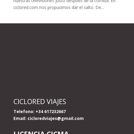
nuestras televisiones justo después de la comida. En
ciclored.com nos propusimos dar el salto. De...
CICLORED VIAJES
Telefono: +34 617232667
Email:
cicloredviajes@gmail.com