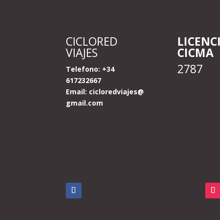
CICLORED
LICENC
VIAJES
CICMA
2787
Telefono: +34
617232667
Email:
cicloredviajes@
gmail.com