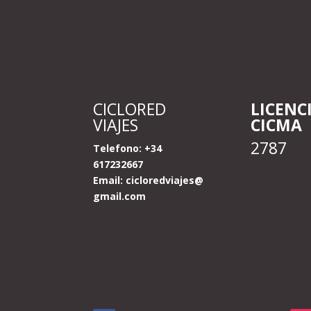
CICLORED
LICENC
VIAJES
CICMA
2787
Telefono: +34
617232667
Email:
cicloredviajes@
gmail.com