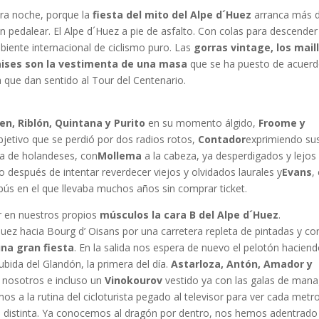
fera noche, porque la
fiesta del mito del Alpe d´Huez
arranca más 
sin pedalear. El Alpe d´Huez a pie de asfalto. Con colas para descender
mbiente internacional de ciclismo puro. Las
gorras vintage, los mail
paises son la vestimenta de una masa
que se ha puesto de acuer
ima que dan sentido al Tour del Centenario.
en, Riblón, Quintana y Purito
en su momento álgido,
Froome y
etivo que se perdió por dos radios rotos,
Contador
exprimiendo su
da de holandeses, con
Mollema
a la cabeza, ya desperdigados y lejos
 después de intentar reverdecer viejos y olvidados laurales y
Evans
, 
bús en el que llevaba muchos años sin comprar ticket.
rir en nuestros propios
músculos la cara B del Alpe d´Huez
.
z hacia Bourg d’ Oisans por una carretera repleta de pintadas y con
una gran fiesta
. En la salida nos espera de nuevo el pelotón hacien
 subida del Glandón, la primera del día.
Astarloza, Antón, Amador y
 nosotros e incluso un
Vinokourov
vestido ya con las galas de mana
os a la rutina del cicloturista pegado al televisor para ver cada metr
es distinta. Ya conocemos al dragón por dentro, nos hemos adentrado