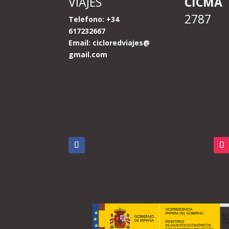
VIAJES
CICMA
2787
Telefono: +34
617232667
Email:
cicloredviajes@
gmail.com