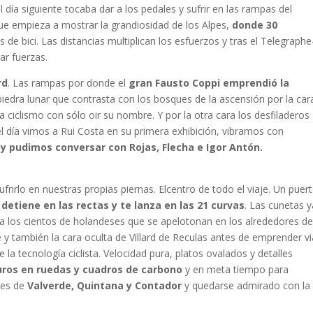
 día siguiente tocaba dar a los pedales y sufrir en las rampas del
ue empieza a mostrar la grandiosidad de los Alpes,
donde 30
de bici. Las distancias multiplican los esfuerzos y tras el Telegraphe
ar fuerzas.
rd
. Las rampas por donde el
gran Fausto Coppi emprendió la
iedra lunar que contrasta con los bosques de la ascensión por la car
 ciclismo con sólo oir su nombre. Y por la otra cara los desfiladeros
el día vimos a Rui Costa en su primera exhibición, vibramos con
y pudimos conversar con Rojas, Flecha e Igor Antón.
frirlo en nuestras propias piernas. Elcentro de todo el viaje. Un puer
 detiene en las rectas y te lanza en las 21 curvas
. Las cunetas y
o a los cientos de holandeses que se apelotonan en los alrededores d
 y también la cara oculta de Villard de Reculas antes de emprender vi
 la tecnología ciclista. Velocidad pura, platos ovalados y detalles
uros en ruedas y cuadros de carbono
y en meta tiempo para
nes de
Valverde, Quintana y Contador
y quedarse admirado con la