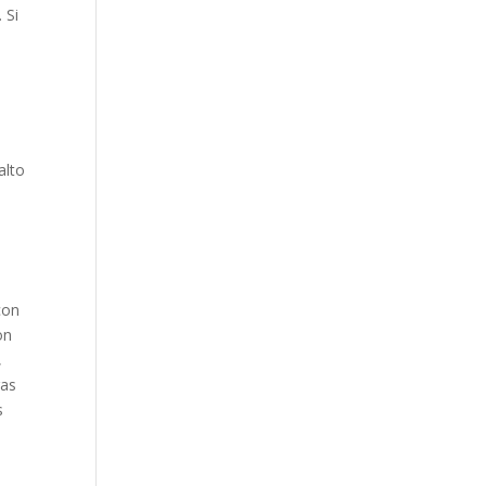
 Si
alto
con
on
,
ras
s