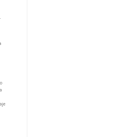
-
a
to
a
e
aje