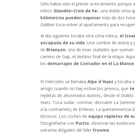
Sólo había sido el primer acercamiento porque al
mítico
Glandón-Croix de Fe
r, una doble cima q
kilómetros pueden suponer
más de dos horas 
Galibier toca volver al apartamento para recuper
Al día siguiente tocaba otra cima mítica,
el Izoa
escapada de su vida
. Una cumbre de arena y p
de
Briançon
, una de esas ciudades que suenan a
camino de Gap, el destino final de la etapa. Aqu
los
demarrajes de Contador en el La Manse 
El miércoles se llamaba
Alpe d´Huez
y tocaba su
amigo cuando no hay esfuerzos previos, que
te
repletas de aficionados ilustres, desde el Diabl
Huez. Toca sudar, coronar, descubrir La Sarenne
a la contrarreloj de Embrun. La quintanesencia de
técnicos. Los coches de
equipo repletos de e
fotografiarse con
Purito
, observar las evolucio
extrema delgadez del líder
Froome
.