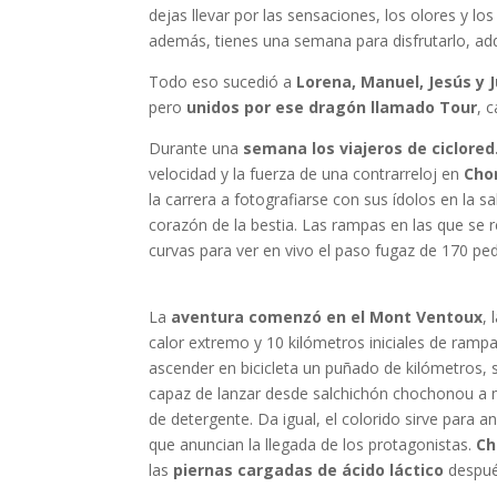
dejas llevar por las sensaciones, los olores y los
además, tienes una semana para disfrutarlo, adqu
Todo eso sucedió a
Lorena, Manuel, Jesús y 
pero
unidos por ese dragón llamado Tour
, 
Durante una
semana los viajeros de ciclore
velocidad y la fuerza de una contrarreloj en
Cho
la carrera a fotografiarse con sus ídolos en la s
corazón de la bestia. Las rampas en las que se 
curvas para ver en vivo el paso fugaz de 170 ped
La
aventura comenzó en el Mont Ventoux
,
calor extremo y 10 kilómetros iniciales de ra
ascender en bicicleta un puñado de kilómetros, s
capaz de lanzar desde salchichón chochonou a m
de detergente. Da igual, el colorido sirve para a
que anuncian la llegada de los protagonistas.
Ch
las
piernas cargadas de ácido láctico
después