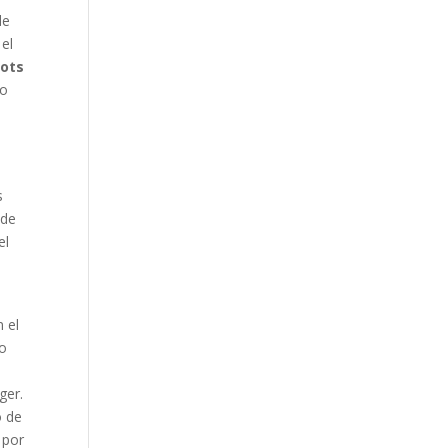
de
 el
lots
do
s
 de
el
 el
do
ger.
o de
 por