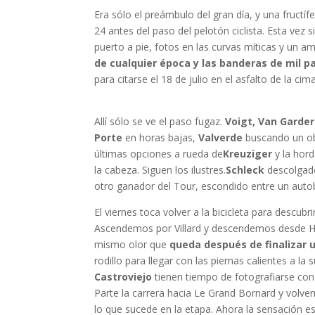
Era sólo el preámbulo del gran día, y una fructí
24 antes del paso del pelotón ciclista. Esta vez 
puerto a pie, fotos en las curvas míticas y un a
de cualquier época y las banderas de mil 
para citarse el 18 de julio en el asfalto de la c
Allí sólo se ve el paso fugaz.
Voigt, Van Garder
Porte
en horas bajas,
Valverde
buscando un obj
últimas opciones a rueda de
Kreuziger
y la hor
la cabeza. Siguen los ilustres.
Schleck
descolgado
otro ganador del Tour, escondido entre un auto
El viernes toca volver a la bicicleta para descub
Ascendemos por Villard y descendemos desde Hue
mismo olor que
queda después de finalizar 
rodillo para llegar con las piernas calientes a la
Castroviejo
tienen tiempo de fotografiarse con
Parte la carrera hacia Le Grand Bornard y volvem
lo que sucede en la etapa. Ahora la sensación 