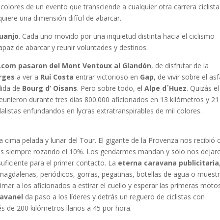
 colores de un evento que transciende a cualquier otra carrera ciclista.
iere una dimensión difícil de abarcar.
Juanjo
. Cada uno movido por una inquietud distinta hacia el ciclismo
capaz de abarcar y reunir voluntades y destinos.
d.com pasaron del Mont Ventoux al Glandón
, de disfrutar de la
rges
a ver a
Rui Costa
entrar victorioso en
Gap
, de vivir sobre el asf
alida de
Bourg d’ Oisans
. Pero sobre todo, el
Alpe d´Huez
. Quizás el
reunieron durante tres días 800.000 aficionados en 13 kilómetros y 21
alistas enfundandos en lycras extratranspirables de mil colores.
 la cima pelada y lunar del Tour. El gigante de la Provenza nos recibió 
mpas siempre rozando el 10%. Los gendarmes mandan y sólo nos dejar
uficiente para el primer contacto. La
eterna caravana publicitaria
agdalenas, periódicos, gorras, pegatinas, botellas de agua o muest
nimar a los aficionados a estirar el cuello y esperar las primeras moto
avanel
da paso a los líderes y detrás un reguero de ciclistas con
 de 200 kilómetros llanos a 45 por hora.