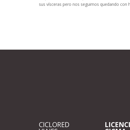
sus vísceras pero nos seguimos quedando con ham
CICLORED
LICENC