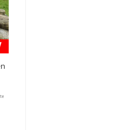
en
nte