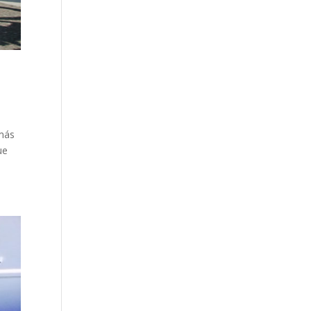
 más
ue