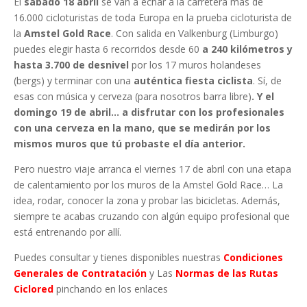
El
sábado 18 abril
se van a echar a la carretera más de
16.000 cicloturistas de toda Europa en la prueba cicloturista de
la
Amstel Gold Race
. Con salida en Valkenburg (Limburgo)
puedes elegir hasta 6 recorridos desde 60
a 240 kilómetros y
hasta 3.700 de desnivel
por los 17 muros holandeses
(bergs) y terminar con una
auténtica fiesta ciclista
. Sí, de
esas con música y cerveza (para nosotros barra libre)
. Y el
domingo 19 de abril… a disfrutar con los profesionales
con una cerveza en la mano, que se medirán por los
mismos muros que tú probaste el día anterior.
Pero nuestro viaje arranca el viernes 17 de abril con una etapa
de calentamiento por los muros de la Amstel Gold Race… La
idea, rodar, conocer la zona y probar las bicicletas. Además,
siempre te acabas cruzando con algún equipo profesional que
está entrenando por allí.
Puedes consultar y tienes disponibles nuestras
Condiciones
Generales de Contratación
y Las
Normas de las Rutas
Ciclored
pinchando en los enlaces