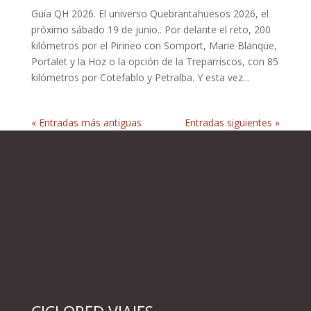
Guía QH 2026. El universo Quebrantahuesos 2026, el
próximo sábado 19 de junio.. Por delante el reto, 200
kilómetros por el Pirineo con Somport, Marie Blanque,
Portalet y la Hoz o la opción de la Treparriscos, con 85
kilómetros por Cotefablo y Petralba. Y esta vez...
« Entradas más antiguas
Entradas siguientes »