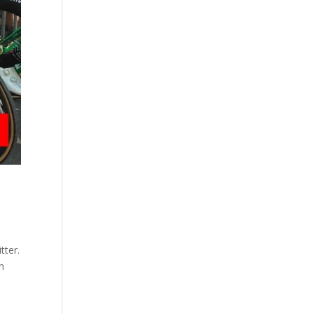
tter.
n