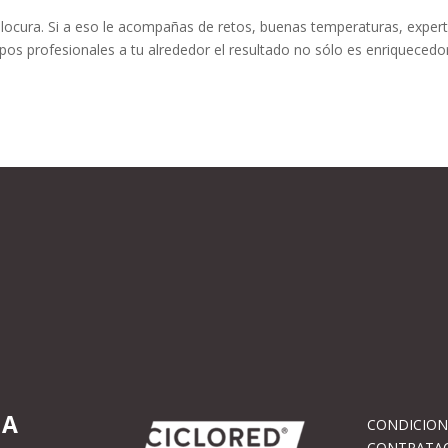
e locura. Si a eso le acompañas de retos, buenas temperaturas, exper
uipos profesionales a tu alrededor el resultado no sólo es enriquecedo
IA
CONDICION
CONTRATA