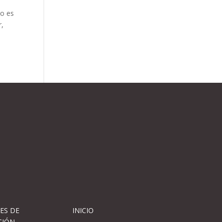
to es
r,
ES DE
INICIO
CIÓN