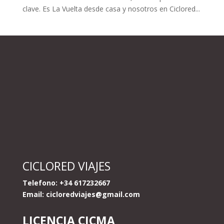
clave. Es La Vuelta desde casa y nosotros en Ciclored...
CICLORED VIAJES
Telefono: +34 617232667
Email:
cicloredviajes@gmail.com
LICENCIA CICMA