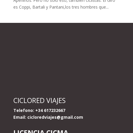
Apeninos. Pero no solo eso, también ciclistas. El Giro
es Coppi, Bartali y Pantani,los tres hombres que...
CICLORED VIAJES
Telefono: +34 617232667
Email:
cicloredviajes@gmail.com
LICENCIA CICMA