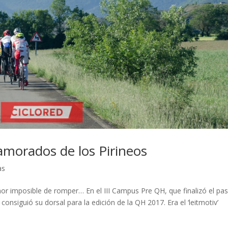
morados de los Pirineos
as
or imposible de romper… En el III Campus Pre QH, que finalizó el pa
onsiguió su dorsal para la edición de la QH 2017. Era el ‘leitmotiv’