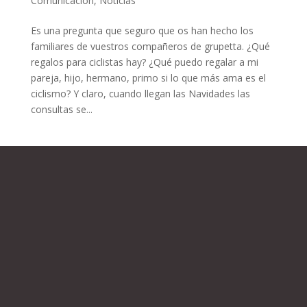
Comunicación
,
Noticias
Es una pregunta que seguro que os han hecho los
familiares de vuestros compañeros de grupetta. ¿Qué
regalos para ciclistas hay? ¿Qué puedo regalar a mi
pareja, hijo, hermano, primo si lo que más ama es el
ciclismo? Y claro, cuando llegan las Navidades las
consultas se...