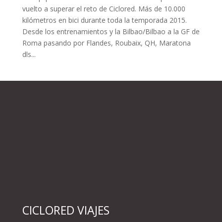
vuelto a superar el reto de Ciclored. Más de 10.000
kilómetros en bici durante toda la temporada 2015.
Desde los entrenamientos y la Bilbao/Bilbao a la GF de
Roma pasando por Flandes, Roubaix, QH, Maratona
dls...
CICLORED VIAJES