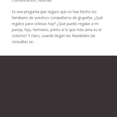
Comunicación
,
Noticias
Es una pregunta que seguro que os han hecho los
familiares de vuestros compañeros de grupetta. ¿Qué
regalos para ciclistas hay? ¿Qué puedo regalar a mi
pareja, hijo, hermano, primo si lo que más ama es el
ciclismo? Y claro, cuando llegan las Navidades las
consultas se...