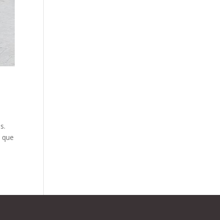
s.
e que