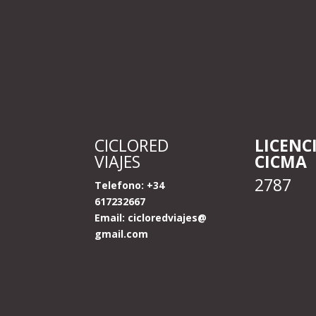
CICLORED
LICENC
VIAJES
CICMA
2787
Telefono: +34
617232667
Email:
cicloredviajes@
gmail.com