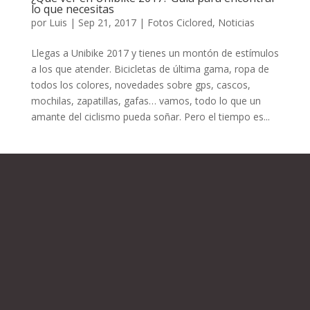
lo que necesitas
por
Luis
|
Sep 21, 2017
|
Fotos Ciclored
,
Noticias
Llegas a Unibike 2017 y tienes un montón de estímulos
a los que atender. Bicicletas de última gama, ropa de
todos los colores, novedades sobre gps, cascos,
mochilas, zapatillas, gafas… vamos, todo lo que un
amante del ciclismo pueda soñar. Pero el tiempo es...