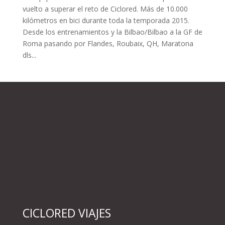
vuelto a superar el reto de Ciclored. Más de 10.000
kilómetros en bici durante toda la temporada 2015.
Desde los entrenamientos y la Bilbao/Bilbao a la GF de
Roma pasando por Flandes, Roubaix, QH, Maratona
dls...
CICLORED VIAJES