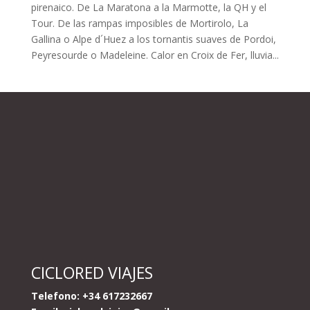
pirenaico. De La Maratona a la Marmotte, la QH y el
Tour. De las rampas imposibles de Mortirolo, La
Gallina o Alpe d´Huez a los tornantis suaves de Pordoi,
Peyresourde o Madeleine. Calor en Croix de Fer, lluvia...
CICLORED VIAJES
Telefono: +34 617232667