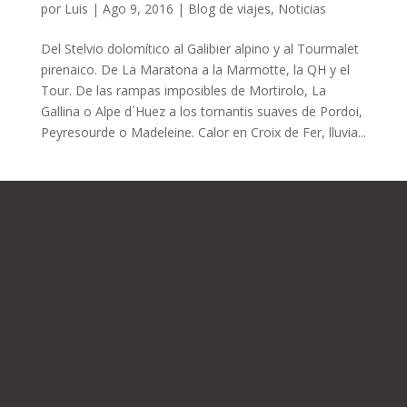
por
Luis
|
Ago 9, 2016
|
Blog de viajes
,
Noticias
Del Stelvio dolomítico al Galibier alpino y al Tourmalet
pirenaico. De La Maratona a la Marmotte, la QH y el
Tour. De las rampas imposibles de Mortirolo, La
Gallina o Alpe d´Huez a los tornantis suaves de Pordoi,
Peyresourde o Madeleine. Calor en Croix de Fer, lluvia...