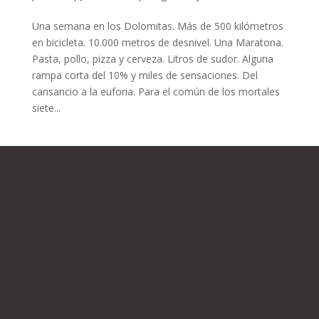
Una semana en los Dolomitas. Más de 500 kilómetros
en bicicleta. 10.000 metros de desnivel. Una Maratona.
Pasta, pollo, pizza y cerveza. Litros de sudor. Alguna
rampa corta del 10% y miles de sensaciones. Del
cansancio a la euforia. Para el común de los mortales
siete...