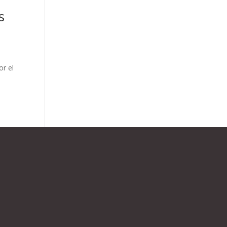
s
or el