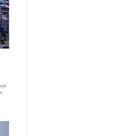
buja
en