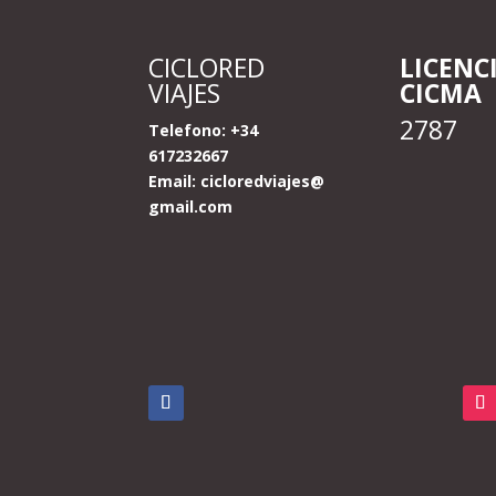
CICLORED
LICENC
VIAJES
CICMA
2787
Telefono: +34
617232667
Email:
cicloredviajes@
gmail.com