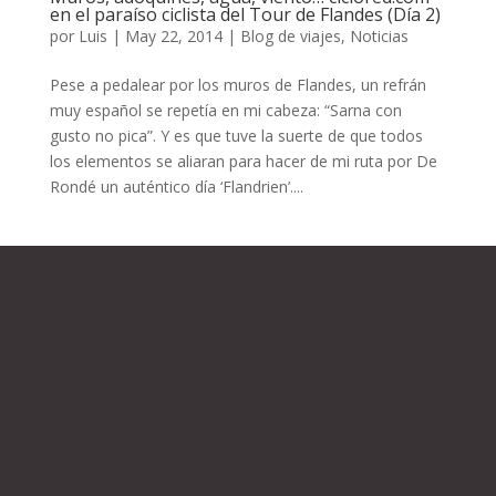
en el paraíso ciclista del Tour de Flandes (Día 2)
por
Luis
|
May 22, 2014
|
Blog de viajes
,
Noticias
Pese a pedalear por los muros de Flandes, un refrán
muy español se repetía en mi cabeza: “Sarna con
gusto no pica”. Y es que tuve la suerte de que todos
los elementos se aliaran para hacer de mi ruta por De
Rondé un auténtico día ‘Flandrien’....