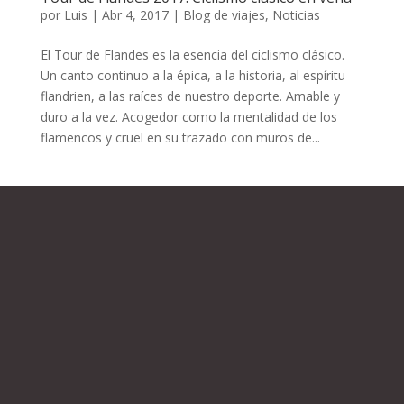
por
Luis
|
Abr 4, 2017
|
Blog de viajes
,
Noticias
El Tour de Flandes es la esencia del ciclismo clásico.
Un canto continuo a la épica, a la historia, al espíritu
flandrien, a las raíces de nuestro deporte. Amable y
duro a la vez. Acogedor como la mentalidad de los
flamencos y cruel en su trazado con muros de...