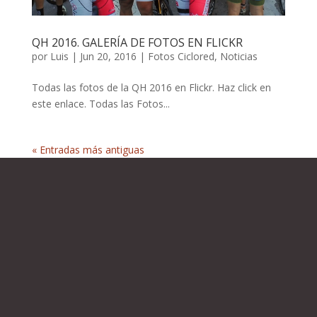
QH 2016. GALERÍA DE FOTOS EN FLICKR
por
Luis
|
Jun 20, 2016
|
Fotos Ciclored
,
Noticias
Todas las fotos de la QH 2016 en Flickr. Haz click en
este enlace. Todas las Fotos...
« Entradas más antiguas