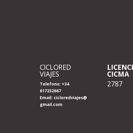
CICLORED
LICENC
VIAJES
CICMA
2787
Telefono: +34
617232667
Email:
cicloredviajes@
gmail.com