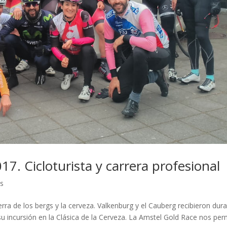
7. Cicloturista y carrera profesional
as
ra de los bergs y la cerveza. Valkenburg y el Cauberg recibieron dur
u incursión en la Clásica de la Cerveza. La Amstel Gold Race nos per