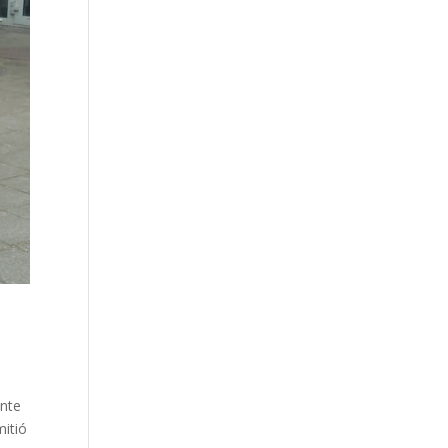
ante
mitió