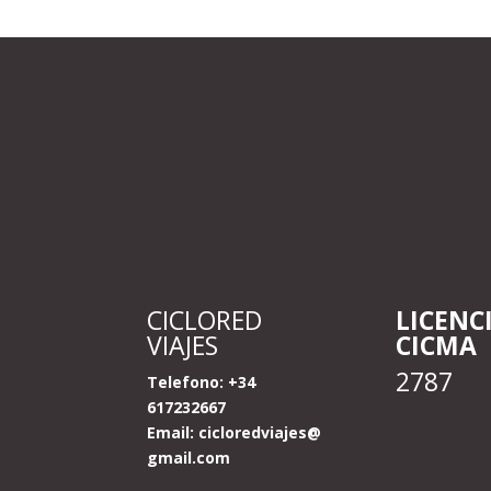
CICLORED
LICENC
VIAJES
CICMA
2787
Telefono: +34
617232667
Email:
cicloredviajes@
gmail.com