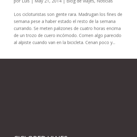
por
Luis
|
May 21, 2014
|
Blog de viajes
,
Noticias
Los cicloturistas son gente rara. Madrugan los fines de
semana pese a haber estado el resto de la semana
currando. Se meten palizones de cuatro horas encima
de un trozo de cuero incómodo. Comen algo parecido
al alpiste cuando van en la bicicleta. Cenan poco y...