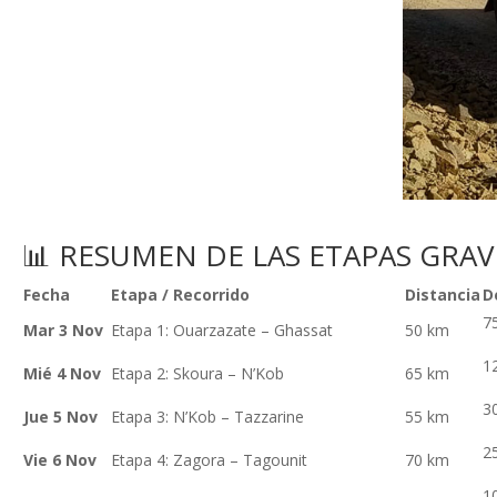
📊 RESUMEN DE LAS ETAPAS GRAV
Fecha
Etapa / Recorrido
Distancia
D
7
Mar 3 Nov
Etapa 1: Ouarzazate – Ghassat
50 km
1
Mié 4 Nov
Etapa 2: Skoura – N’Kob
65 km
3
Jue 5 Nov
Etapa 3: N’Kob – Tazzarine
55 km
2
Vie 6 Nov
Etapa 4: Zagora – Tagounit
70 km
1