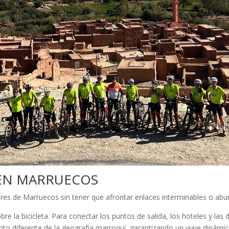
 EN MARRUECOS
es de Marruecos sin tener que afrontar enlaces interminables o aburr
re la bicicleta
. Para conectar los puntos de salida, los hoteles y la
to diferente de la geografía marroquí, garantizando un viaje diná