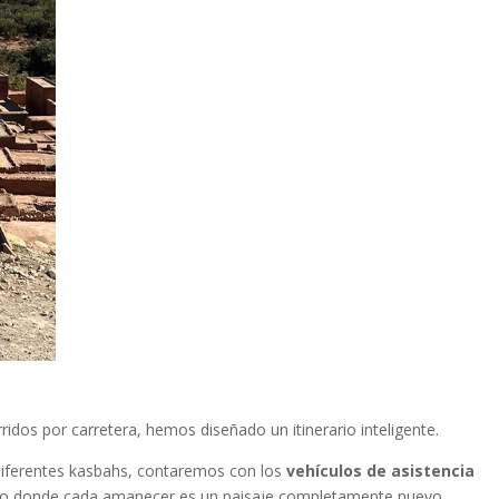
idos por carretera, hemos diseñado un itinerario inteligente
.
s diferentes kasbahs, contaremos con los
vehículos de asistencia
mico donde cada amanecer es un paisaje completamente nuevo
.