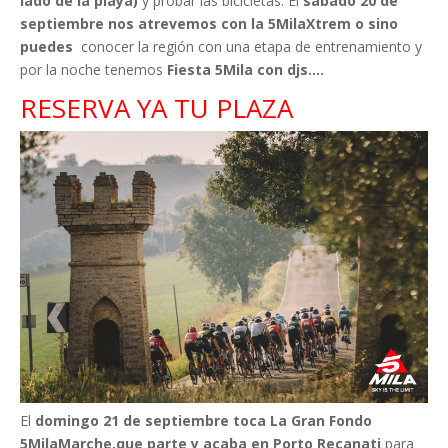
lado de la playa)
y probar las bicicletas. El
sábado 20 de
septiembre nos atrevemos con la 5MilaXtrem o sino
puedes
conocer la región con una etapa de entrenamiento y
por la noche tenemos
Fiesta 5Mila con djs….
RESERVA YA TU PLAZA
El
domingo 21 de septiembre toca La Gran Fondo
5MilaMarche,que parte y acaba en Porto Recanati
para