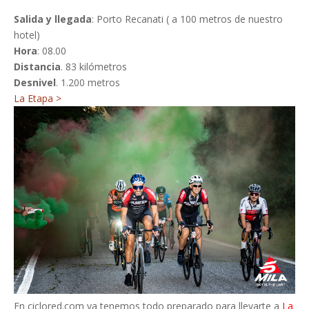
Salida y llegada
: Porto Recanati ( a 100 metros de nuestro
hotel)
Hora
: 08.00
Distancia
. 83 kilómetros
Desnivel
. 1.200 metros
La Etapa >
En ciclored.com ya tenemos todo preparado para llevarte a
La