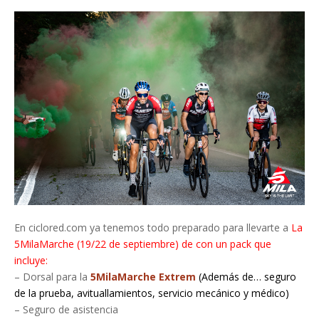
En ciclored.com ya tenemos todo preparado para llevarte a
La
5MilaMarche (19/22 de septiembre) de con un pack que
incluye:
– Dorsal para la
5MilaMarche Extrem
(Además de… seguro
de la prueba, avituallamientos, servicio mecánico y médico)
– Seguro de asistencia