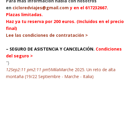
Para más información habla con nosotros
en
cicloredviajes@gmail.com
y en el 617232667
.
Plazas limitadas.
Haz ya tu reserva por 200 euros. (Incluidos en el precio
final)
Lee las condiciones de contratación >
– SEGURO DE ASISTENCIA Y CANCELACIÓN.
Condiciones
del seguro >
"}
12
Sep
2:11 pm
2:11 pm
5MilaMarche 2025. Un reto de alta
montaña (19/22 Septiembre - Marche - Italia)