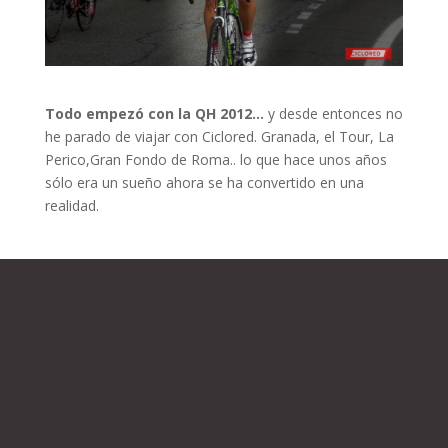
Todo empezó con la QH 2012…
y desde entonces no
he parado de viajar con Ciclored. Granada, el Tour, La
Perico,Gran Fondo de Roma.. lo que hace unos años
sólo era un sueño ahora se ha convertido en una
realidad.