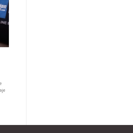
e
aje