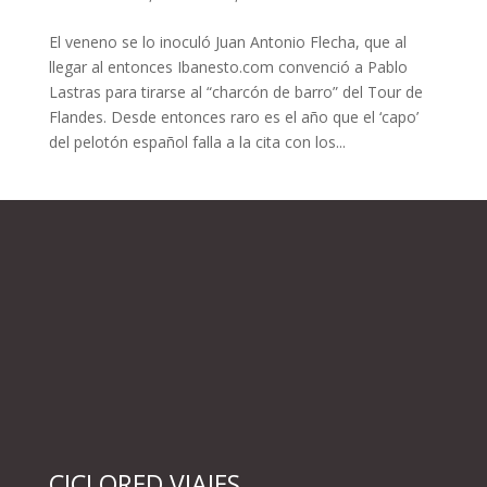
El veneno se lo inoculó Juan Antonio Flecha, que al
llegar al entonces Ibanesto.com convenció a Pablo
Lastras para tirarse al “charcón de barro” del Tour de
Flandes. Desde entonces raro es el año que el ‘capo’
del pelotón español falla a la cita con los...
CICLORED VIAJES