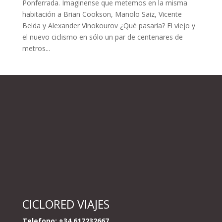
Ponferrada. Imaginense que metemos en la misma
habitación a Brian Cookson, Manolo Saiz, Vicente
Belda y Alexander Vinokourov ¿Qué pasaría? El viejo y
el nuevo ciclismo en sólo un par de centenares de
metros...
CICLORED VIAJES
Telefono: +34 617232667