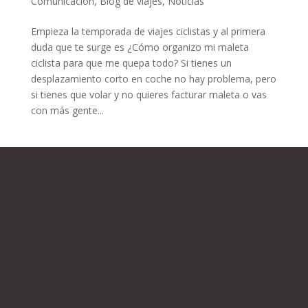
Comunicación
,
Blog de viajes
,
Noticias
Empieza la temporada de viajes ciclistas y al primera
duda que te surge es ¿Cómo organizo mi maleta
ciclista para que me quepa todo? Si tienes un
desplazamiento corto en coche no hay problema, pero
si tienes que volar y no quieres facturar maleta o vas
con más gente...