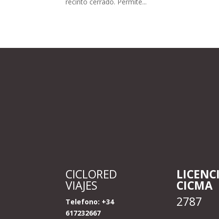
recinto cerrado. Permite...
CICLORED
LICENC
VIAJES
CICMA
2787
Telefono: +34
617232667