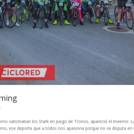
oming
s
como vaticinaban los Stark en Juego de Tronos, apareció el invierno. L
clismo, ese deporte que a todos nos apasiona porque no se disputa en