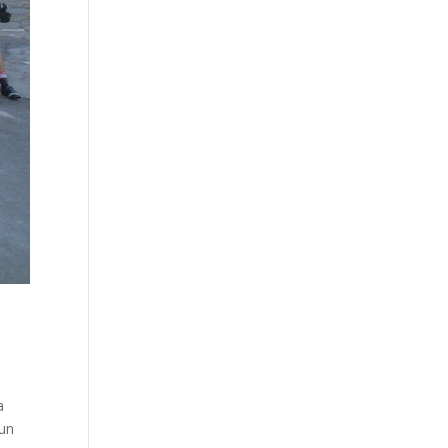
a
 un