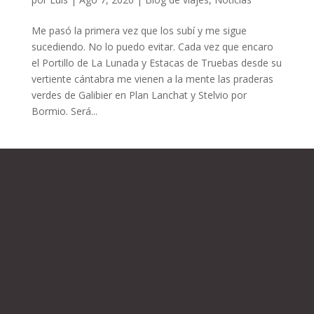
Me pasó la primera vez que los subí y me sigue
sucediendo. No lo puedo evitar. Cada vez que encaro
el Portillo de La Lunada y Estacas de Truebas desde su
vertiente cántabra me vienen a la mente las praderas
verdes de Galibier en Plan Lanchat y Stelvio por
Bormio. Será...