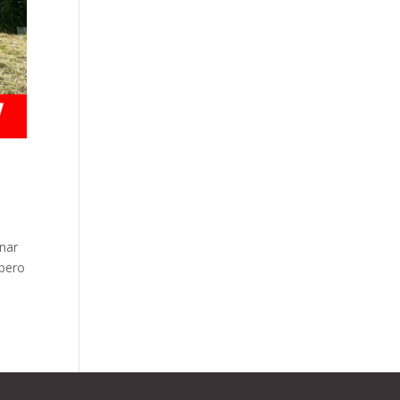
enar
 pero