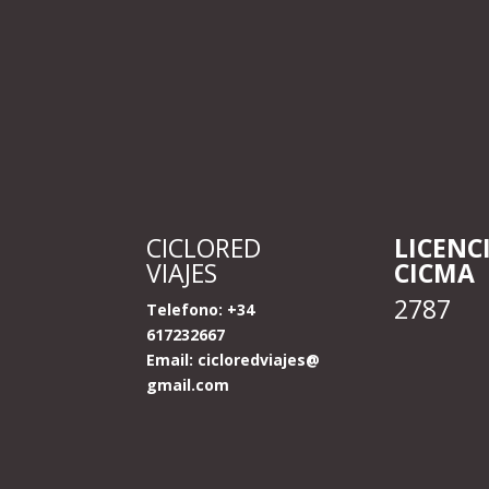
CICLORED
LICENC
VIAJES
CICMA
2787
Telefono: +34
617232667
Email:
cicloredviajes@
gmail.com