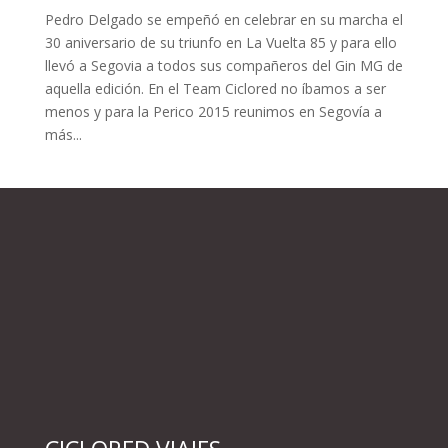
Pedro Delgado se empeñó en celebrar en su marcha el
30 aniversario de su triunfo en La Vuelta 85 y para ello
llevó a Segovia a todos sus compañeros del Gin MG de
aquella edición. En el Team Ciclored no íbamos a ser
menos y para la Perico 2015 reunimos en Segovía a
más...