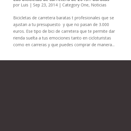
por
Luis
|
Sep 23, 2014
|
Category One
,
Noticias
Bicicletas de carretera baratas t profesionales que se
ajustan a tu presupuesto y que no pasan de 3.000
euros. Ese tipo de bici de carretera que te permite dar
rienda suelta a tus emociones tanto en cicloturistas
como en carreras y que puedes comprar de manera...